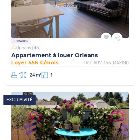
LOCATION
Orleans (45)
Appartement à louer Orleans
Loyer 456 €/mois
Réf. ADV-155-MAXIMO
1
24 m²
1
EXCLUSIVITÉ