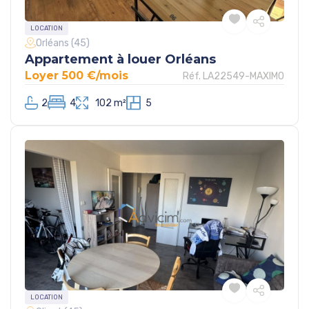
LOCATION
Orléans (45)
Appartement à louer Orléans
Loyer 500 €/mois
Réf. LA22549-MAXIMO
2
4
102 m²
5
LOCATION