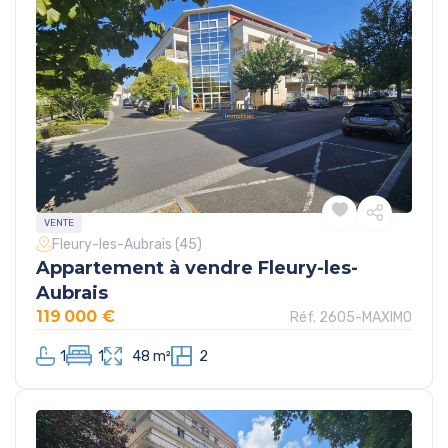
VENTE
Fleury-les-Aubrais (45)
Appartement à vendre Fleury-les-
Aubrais
119 000 €
Réf. 2605-MAXIMO
1
1
48 m²
2