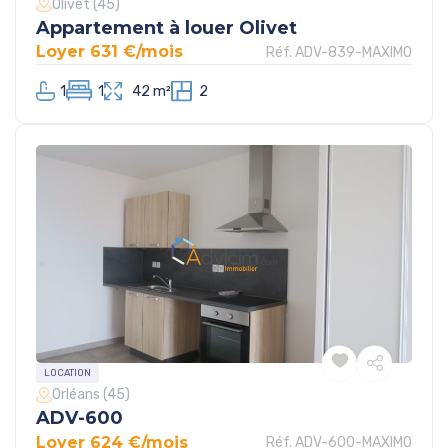
Olivet (45)
Appartement à louer Olivet
Loyer 631 €/mois
Réf. ADV-839-MAXIMO
1
1
42 m²
2
LOCATION
Orléans (45)
ADV-600
Loyer 624 €/mois
Réf. ADV-600-MAXIMO