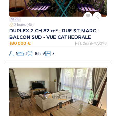
VENTE
Orléans (45)
DUPLEX 2 CH 82 m² - RUE ST-MARC -
BALCON SUD - VUE CATHEDRALE
180 000 €
Réf. 2628-MAXIMO
1
2
82 m²
3