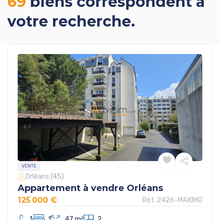
69
biens correspondent à
votre recherche.
VENTE
Orléans (45)
Appartement à vendre Orléans
125 000 €
Réf. 2426-MAXIMO
1
1
47 m²
2