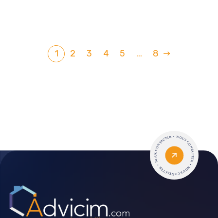
1
2
3
4
5
...
8