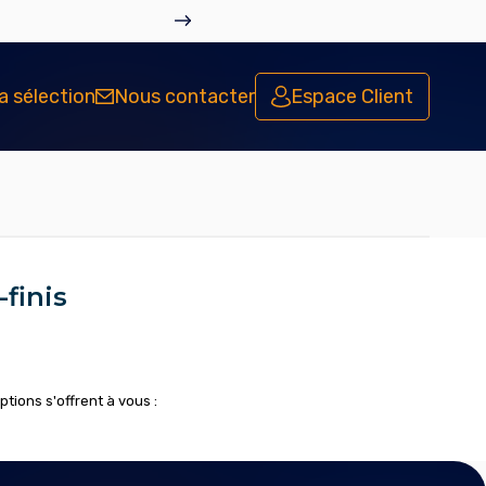
Vous s
SYNDIC
a sélection
Nous contacter
Espace Client
finis
tions s'offrent à vous :