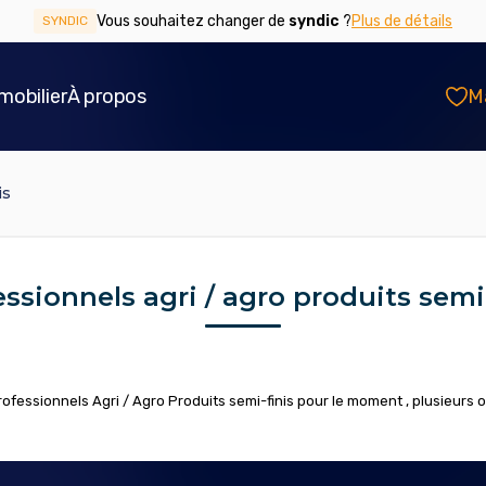
Vous souhaitez changer de
syndic
?
Plus de détails
SYNDIC
mobilier
À propos
M
is
essionnels agri / agro produits semi-
essionnels Agri / Agro Produits semi-finis pour le moment , plusieurs op