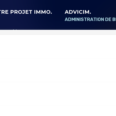
RE PROJET IMMO.
ADVICIM.
ADMINISTRATION DE B
ter un bien
Qui sommes nous ?
mer un bien
Location
r un bien
Syndic
 gérer son bien
Gestion locative
er un conseiller
Nous contacter
ctualités
ENS UTILES
Activer les alertes
Calculatrice immobi