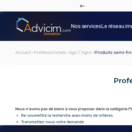
c
?
Plus de détails
Nos services
Le réseau im
Accueil
Professionnels
Agri / Agro
Produits semi-fin
Prof
Nous n'avons pas de biens à vous proposer dans la catégorie Prof
Re-soumettre la recherche avec moins de critères.
Transmettez-nous votre demande