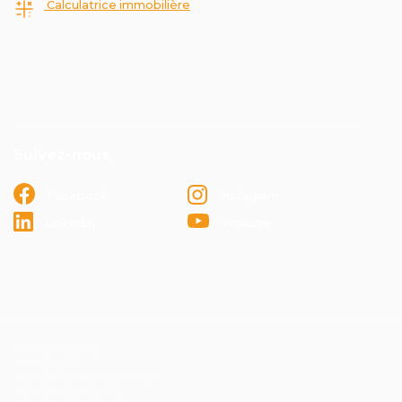
Calculatrice immobilière
Suivez-nous
Facebook
Instagram
Linkedin
Youtube
Mentions légales
Plan du site
Politique de confidentialité
Politique des cookies