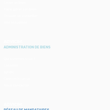
Louer un bien
Faire gérer son bien
Trouver un conseiller
Nos actualités
ADVICIM.
ADMINISTRATION DE BIENS
Qui sommes nous ?
Location
Syndic
Gestion locative
Nous contacter
ADVICIM.