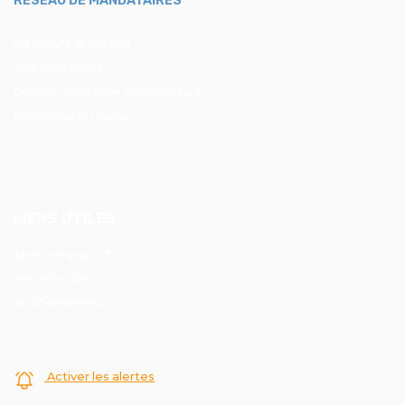
RÉSEAU DE MANDATAIRES
Découvrir le reseau
Nos conseillers
Devenir conseiller indépendant
Contacter le réseau
LIENS UTILES
Mon compte
Ma sélection
Nos honoraires
Activer les alertes