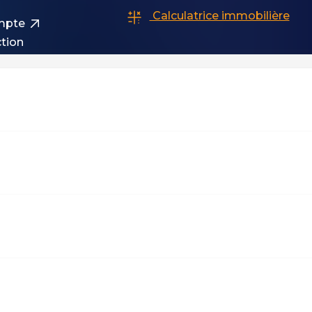
Calculatrice immobilière
mpte
tion
raires
Designé et dévelop
ue de confidentialité
Politique des cookies