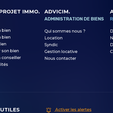
PROJET IMMO.
ADVICIM.
ADMINISTRATION DE BIENS
R
 bien
Qui sommes nous ?
D
 bien
Location
N
ien
Syndic
D
r son bien
Gestion locative
C
 conseiller
Nous contacter
ités
 UTILES
Activer les alertes