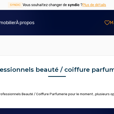
Vous souhaitez changer de
syndic
?
Plus de détails
SYNDIC
mobilier
À propos
M
essionnels beauté / coiffure parfu
fessionnels Beauté / Coiffure Parfumerie pour le moment , plusieurs opt