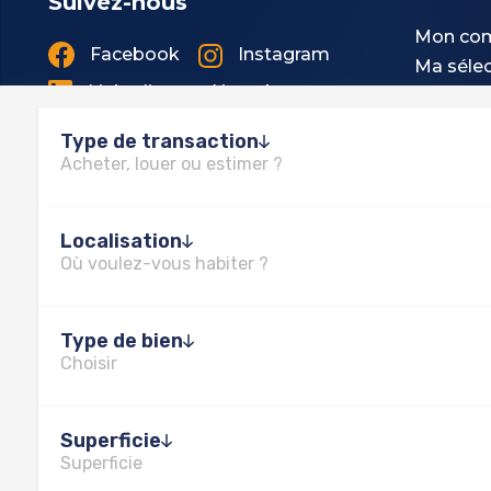
Suivez-nous
Mon co
Facebook
Instagram
Ma sélec
Linkedin
Youtube
Nos hono
Type de transaction
Acheter, louer ou estimer ?
Localisation
Où voulez-vous habiter ?
Type de bien
Choisir
Mentions légales
Plan du site
Politiq
Superficie
Superficie