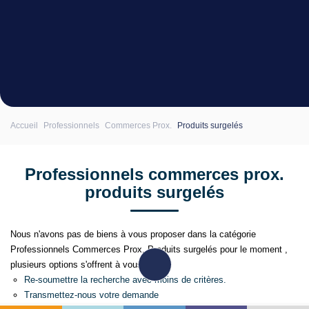
180 000 €
DUPLEX 2 CH 82 m² - RUE ST-MARC -
BALCON SUD - VUE CATHEDRALE
Orléans (45)
Accueil
Professionnels
Commerces Prox.
Produits surgelés
Professionnels commerces prox.
produits surgelés
Nous n'avons pas de biens à vous proposer dans la catégorie
Professionnels Commerces Prox. Produits surgelés pour le
moment , plusieurs options s'offrent à vous :
Re-soumettre la recherche avec moins de critères.
Transmettez-nous votre demande