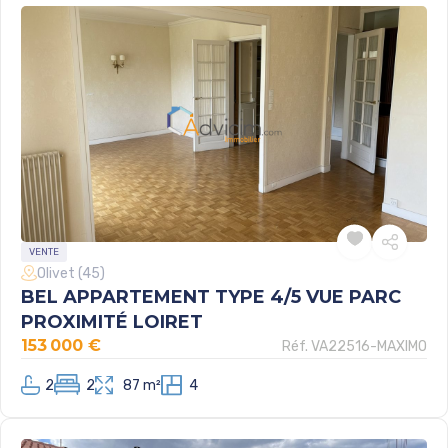
VENTE
Olivet (45)
BEL APPARTEMENT TYPE 4/5 VUE PARC
PROXIMITÉ LOIRET
153 000 €
Réf. VA22516-MAXIMO
2
2
87 m²
4