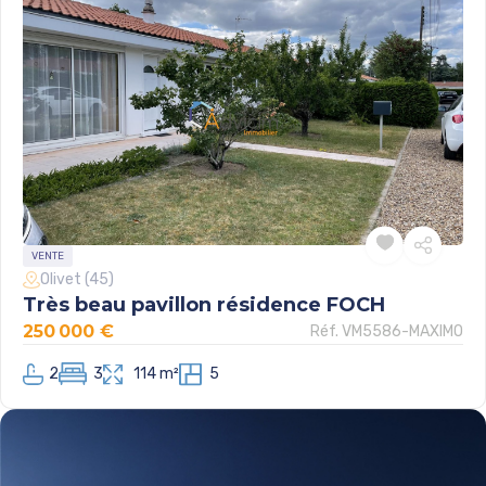
VENTE
Olivet (45)
Très beau pavillon résidence FOCH
250 000 €
Réf. VM5586-MAXIMO
2
3
114 m²
5