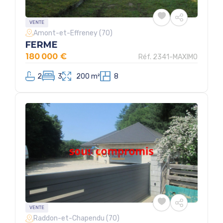
VENTE
Amont-et-Effreney (70)
FERME
180 000 €
Réf. 2341-MAXIMO
2
3
200 m²
8
VENTE
Raddon-et-Chapendu (70)