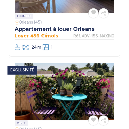
LOCATION
Orleans (45)
Appartement à louer Orleans
Loyer 456 €/mois
Réf. ADV-155-MAXIMO
1
24 m²
1
EXCLUSIVITÉ
VENTE