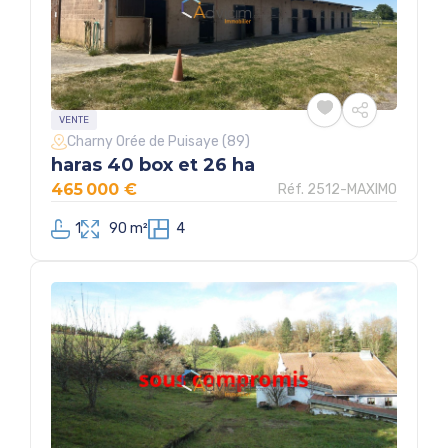
VENTE
Charny Orée de Puisaye (89)
haras 40 box et 26 ha
465 000 €
Réf. 2512-MAXIMO
1
90 m²
4