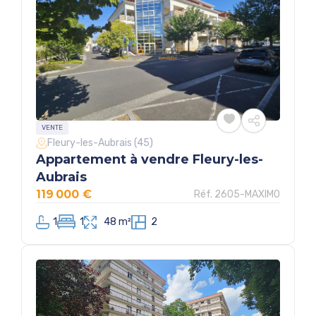
VENTE
Fleury-les-Aubrais (45)
Appartement à vendre Fleury-les-
Aubrais
119 000 €
Réf. 2605-MAXIMO
1
1
48 m²
2