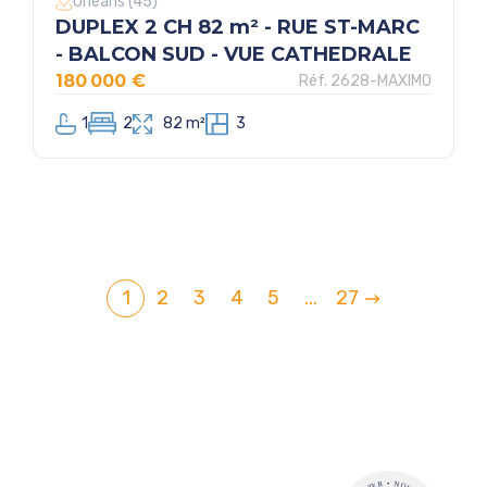
Orléans (45)
DUPLEX 2 CH 82 m² - RUE ST-MARC
- BALCON SUD - VUE CATHEDRALE
180 000 €
Réf. 2628-MAXIMO
1
2
82 m²
3
1
2
3
4
5
...
27