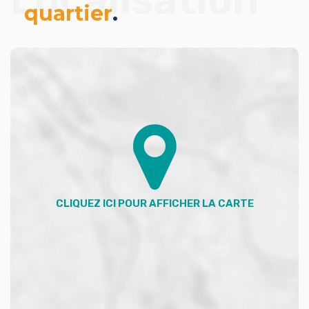
quartier
.
- Deux chambres dont une avec placards (12/10 m²)
- Salle d'eau 6 m²
- WC indépendant
1er étage :
- Mezzanine 22 m² (possibilité 5° chambre)
- 2 chambres (14/8 m²)
- Salle d'eau/WC 3 m²
- Grenier 4 m²
Atouts supplémentaires :
- Garage 49 m² + stationnements extérieurs
- Sous-sol 95 m²
- Toit refait en 2020
Informations complémentaires :