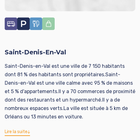
- DPE D
- Chaudière à gaz à condensation Viessmann 2015
- Taxe foncière 1717 €
Prix du bien 329 000 € FAI
Saint-Denis-En-Val
Virginie QUEINEC Tel 06 08 33 79 68
Saint-Denis-en-Val est une ville de 7 150 habitants
Classe énergie D, Classe climat D Montant estimé des
dont 81 % des habitants sont propriétaires.Saint-
dépenses annuelles d'énergie pour un usage standard :
Denis-en-Val est une ville calme avec 95 % de maisons
entre 2280.00 € et 3140.00 € sur les années 2021,
et 5 % d'appartements.Il y a 70 commerces de proximité
2022 et 2023 (abonnements compris). Les
dont des restaurants et un hypermarché.Il y a de
informations sur les risques auxquels ce bien est
nombreux espaces verts.La ville est située à 5 km de
exposé sont disponibles sur le site Géorisques :
Orléans ou 13 minutes en voiture.
georisques.gouv.fr.
Lire la suite
Votre conseiller ADVICIM Réseau immobilier : Virginie