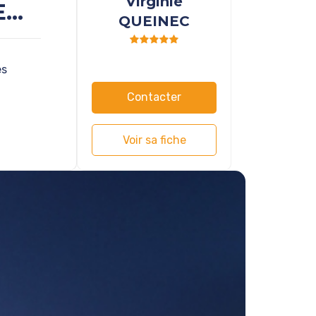
Virginie
E
QUEINEC
es
Contacter
Voir sa fiche