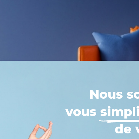
Nous s
vous
simpli
de 