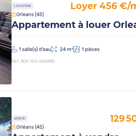
Loyer 456 €/
LOCATION
Orleans (45)
Appartement à louer Orle
1
salle(s) d'eau
24 m²
1
pièces
Réf. ADV-155-MAXIMO
129 5
VENTE
Orléans (45)