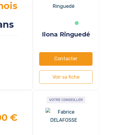
mois
ans
Ilona Ringuedé
Contacter
Voir sa fiche
VOTRE CONSEILLER
00 €