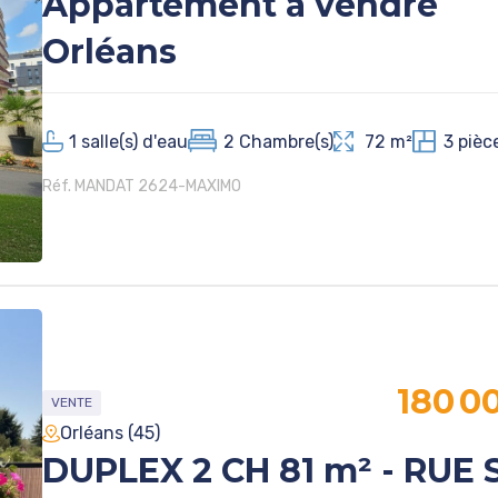
Appartement à vendre
Orléans
1
salle(s) d'eau
2
Chambre(s)
72 m²
3
pièc
Réf. MANDAT 2624-MAXIMO
180 0
VENTE
Orléans (45)
DUPLEX 2 CH 81 m² - RUE 