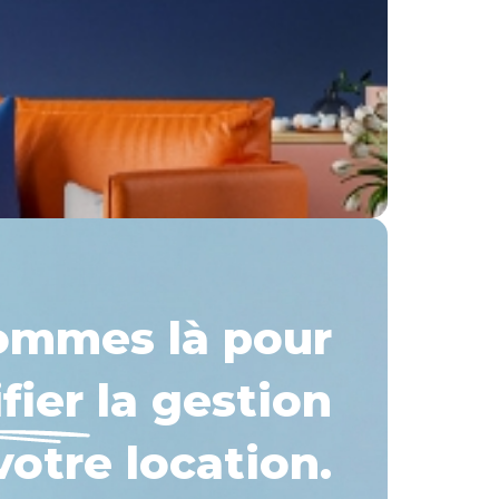
ommes là pour
fier
la gestion
votre location.