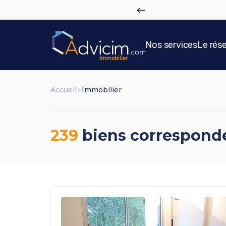
c
?
Plus de détails
Nos services
Le rés
Accueil
Immobilier
239
biens corresponde