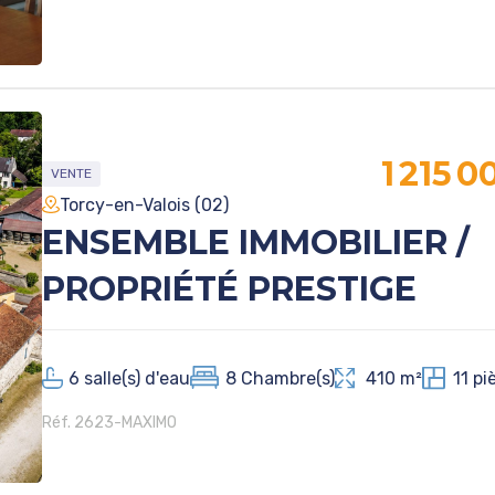
1 215 0
VENTE
Torcy-en-Valois (02)
ENSEMBLE IMMOBILIER /
PROPRIÉTÉ PRESTIGE
6
salle(s) d'eau
8
Chambre(s)
410 m²
11
pi
Réf. 2623-MAXIMO