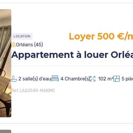
Loyer 500 €/
LOCATION
Orléans (45)
Appartement à louer Orlé
2
salle(s) d'eau
4
Chambre(s)
102 m²
5
piè
Réf. LA22549-MAXIMO