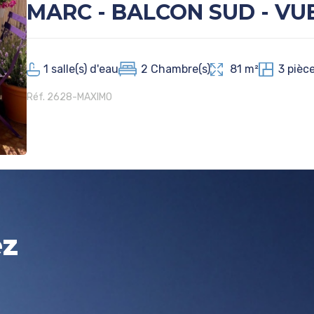
MARC - BALCON SUD - VU
CATHEDRALE
1
salle(s) d'eau
2
Chambre(s)
81 m²
3
pièc
Réf. 2628-MAXIMO
ez