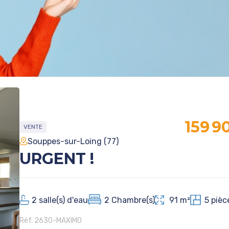
159 9
VENTE
Souppes-sur-Loing (77)
URGENT !
2
salle(s) d'eau
2
Chambre(s)
91 m²
5
pièc
Réf. 2630-MAXIMO