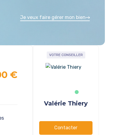
Je veux faire gérer mon bien
VOTRE CONSEILLER
00 €
Valérie Thiery
es
Contacter