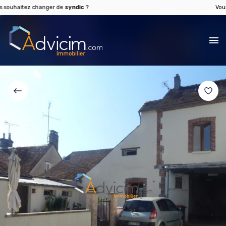
haitez changer de
syndic
?
Vous sou