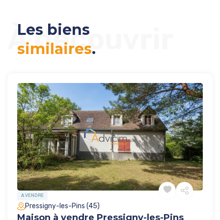
Les biens
À découvrir
similaires
.
A VENDRE
Pressigny-les-Pins (45)
Maison à vendre Pressigny-les-Pins