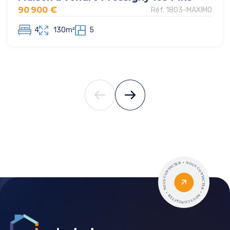
90 900 €
Réf. 1803-MAXIMO
4
130m²
5