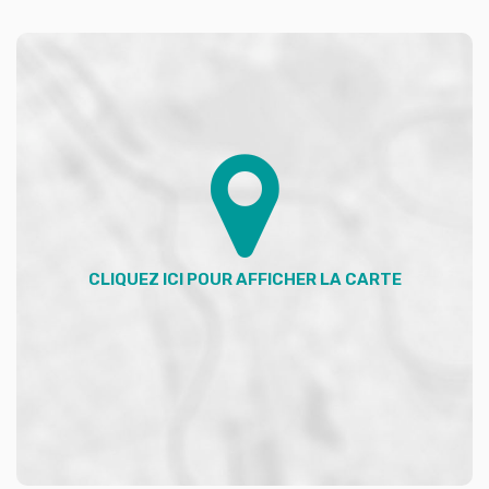
Advicim rsac 893486233, au prix de 224900 € FAI
charge vendeur. Pour plus de renseignements,
contactez moi au 0671172974.
Honoraires à la charge du vendeur. Classe énergie E,
Classe climat E Montant moyen estimé des dépenses
annuelles d'énergie pour un usage standard, établi à
partir des prix de l'énergie de l'année 2023 : entre
2100.00 et 2900.00 €. Les informations sur les risques
auxquels ce bien est exposé sont disponibles sur le site
Géorisques : georisques.gouv.fr.
Votre conseiller ADVICIM Réseau immobilier : Giovanni
LOPEZ
Agent commercial (Entreprise individuelle)
RSAC 893 486 233
RCP valide