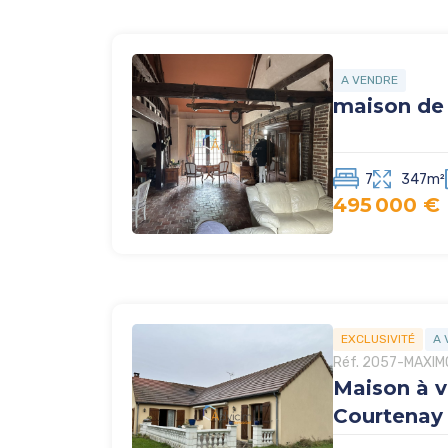
A VENDRE
maison de
7
347m²
495 000 €
EXCLUSIVITÉ
A 
Réf. 2057-MAXIM
Maison à 
Courtenay