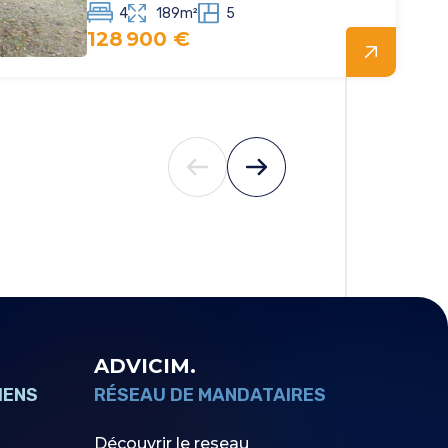
4
189m²
5
128 900 €
ADVICIM.
IENS
RÉSEAU DE MANDATAIRES
Découvrir le reseau