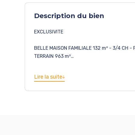
Description du bien
EXCLUSIVITE
BELLE MAISON FAMILIALE 132 m² - 3/4 CH -
TERRAIN 963 m²
Laissez vous séduire par le charme de cette
Lire la suite
excellent état située à Patay (25 km d'Orléa
son vaste terrain de 963 m², elle offre un ca
chaussée comprend un grand séjour de 45 m²
aménagée et équipée de 15 m² donnant sur 
salle de bain de 20 m², un WC indépendant.
grandes chambres et une salle de douche/W
extérieur et un abri de jardin complètent l'e