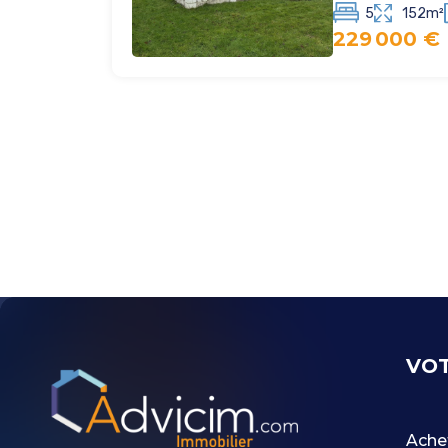
5
152m²
229 000 €
VOT
Ache