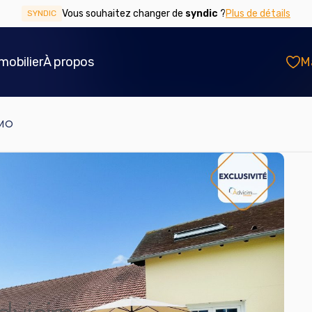
Vous souhaitez changer de
syndic
?
Plus de détails
SYNDIC
mobilier
À propos
M
IMO