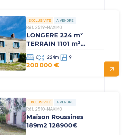
EXCLUSIVITÉ
A VENDRE
Réf. 2519-MAXIMO
LONGERE 224 m²
TERRAIN 1101 m²
CHECY BOURGNEUF
6
224m²
9
200 000 €
EXCLUSIVITÉ
A VENDRE
Réf. 2510-MAXIMO
Maison Roussines
189m2 128900€