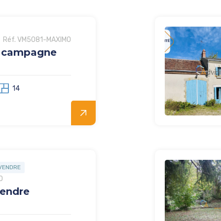
Réf. VM5081-MAXIMO
 campagne
14
VENDRE
O
vendre