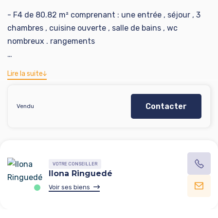
- F4 de 80.82 m² comprenant : une entrée , séjour , 3
chambres , cuisine ouverte , salle de bains , wc
nombreux . rangements
-Copropriété de 485 lots dont 195 lots principaux -- - -
Lire la suite
Charges annuelles 4200 euros
Contacter
-Taxes foncières: 1650 euros
Vendu
-Idéal pour faire un investissement locatif - colocation
-Prix de vente : 80000 euros Honoraires à la charge du
Vendeur
VOTRE CONSEILLER
Ilona Ringuedé
Contact transaction@advicim.com -02 55 47 13 50 -
Voir ses biens
06 66 21 28 14