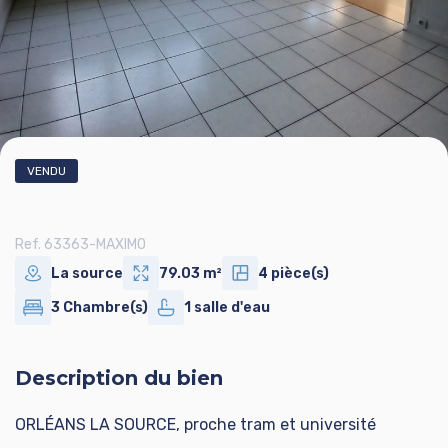
VENDU
Ref. 63363-MAXIMO
La source
79.03 m²
4 pièce(s)
3 Chambre(s)
1 salle d'eau
Description du bien
ORLÉANS LA SOURCE, proche tram et université