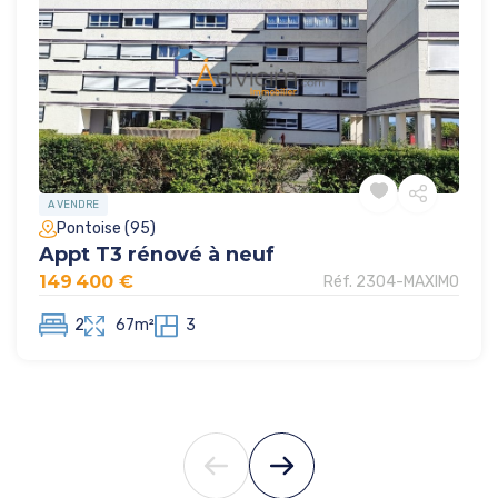
A VENDRE
Pontoise (95)
Appt T3 rénové à neuf
149 400 €
Réf. 2304-MAXIMO
2
67m²
3