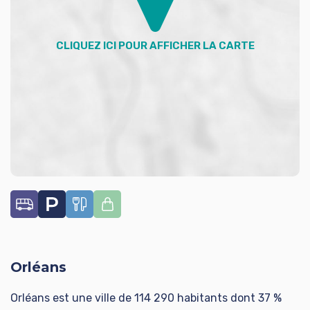
Contact : Virginie QUEINEC (RSAC n° 904 042 025) au
06 08 33 79 68 ou par mail :
virginie.queinec@advicim.com
Dans une copropriété de 44 lots. Aucune procédure
n'est en cours. Classe énergie D, Classe climat D. Les
informations sur les risques auxquels ce bien est
exposé sont disponibles sur le site Géorisques :
georisques.gouv.fr.
Votre conseiller ADVICIM Réseau immobilier : Virginie
QUEINEC
Agent commercial (Entreprise individuelle)
RSAC 904 042 025
Orléans
RCP Valide
Orléans est une ville de 114 290 habitants dont 37 %