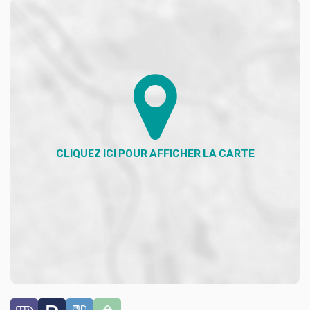
développement évident, c'est le moment idéal pour
saisir cette chance.
Contactez-moi pour une visite et découvrez comment
ce fonds de commerce peut devenir le coeur battant
de votre succès.
Votre conseiller ADVICIM Réseau immobilier : Céline
GARRAULT
Agent commercial (Entreprise individuelle)
RSAC 937508216
RCP Valide
** €90 000
honoraires inclus
|
|
€85 002
hors honoraires
Honoraires : 5.88% TTC à la charge de l'acquéreur