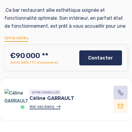
.Ce bar restaurant allie esthétique soignée et
fonctionnalité optimale. Son intérieur, en parfait état
de fonctionnement, est prêt à vous accueillir pour une
nouvelle aventure entrepreneuriale. Avec une cuisine
Lire la suite
où vous disposerez de tout le matériel et l'espace
nécessaire pour créer des plats qui émerveilleront vos
€90 000
**
Contacter
clients.
dont5.88% TTC d'honoraires
Ce restaurant se distingue par sa capacité d'accueil
VOTRE CONSEILLER
généreuse : 50 couverts en salle intérieure et 55
Céline GARRAULT
couverts en terrasse, pour des repas aussi bien en
Voir ses biens
intérieur qu'en extérieur. Que ce soit pour un déjeuner
entre collègues, un dîner romantique ou une soirée
entre amis, ce lieu sait s'adapter à toutes les occasions.