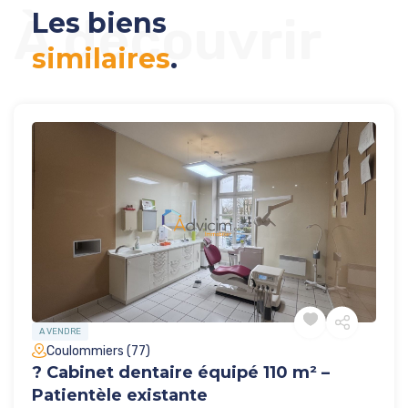
Les biens
À découvrir
similaires
.
A VENDRE
Coulommiers (77)
? Cabinet dentaire équipé 110 m² –
Patientèle existante