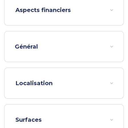
Aspects financiers
Contact :
location@advicim.com
02 38 54 00 49
Honoraires de 501 € TTC à la charge du locataire
Général
comprenant 137 € TTC pour l'état des lieux. Loyer de
base 670 €/mois. Provision sur charges 150 €/mois,
régularisation annuelle. Dépôt de garantie 670 €.
Classe énergie D, Classe climat B Montant estimé des
dépenses annuelles d'énergie pour un usage standard :
Localisation
entre 820.00 € et 1120.00 € sur les années 2021, 2022
et 2023 (abonnements compris). Les informations sur
les risques auxquels ce bien est exposé sont
disponibles sur le site Géorisques : georisques.gouv.fr.
Surfaces
**
Loyer €820/mois
charges comprises