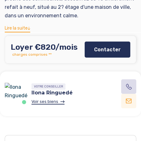
refait à neuf, situé au 2? étage d'une maison de ville,
dans un environnement calme.
Lire la suite
D'une surface de 45 m² habitables (60 m² au sol), il se
compose d'une pièce de vie lumineuse avec cuisine
Loyer €820/mois
Contacter
aménagée et équipée, de deux chambres, d'une salle
charges comprises **
d'eau et de WC séparés.
Une place de parking privative complète ce bien.
Charges tout compris : eau, chauffage et électricité.
VOTRE CONSEILLER
Loyer : 670 euros + 150 euros de charges
Ilona Ringuedé
Dépôt de garantie : 670euros
Voir ses biens
Honoraires : 363,15 euros + 136,35 euros (état des lieux)
PINEL B1 – soumis à plafonds de ressources
Disponible le 26/02