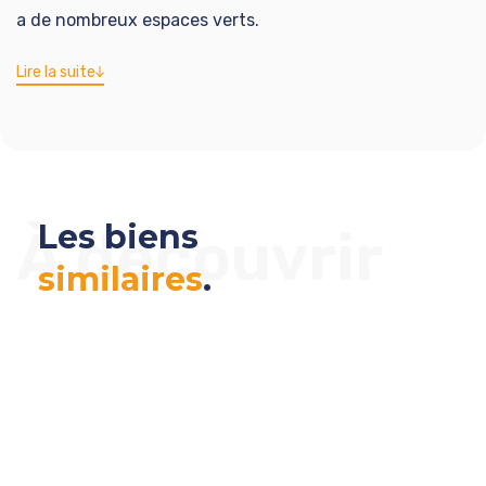
a de nombreux espaces verts.
Lire la suite
Les biens
À découvrir
similaires
.