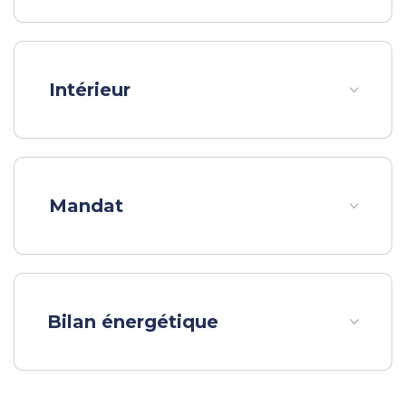
|
dont charges récupérables: €150/mois
Honoraires charge
|
locataire: €501 TTC
dont honoraires d'état des lieux: €137 TTC
|
|
Dépôt de garantie: €670
45410 Artenay
Surface habitable: 45m²
Intérieur
Mandat
Bilan énergétique