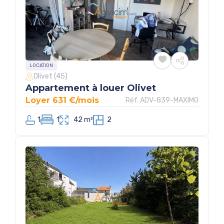
LOCATION
Olivet (45)
Appartement à louer Olivet
Loyer 631 €/mois
Réf. ADV-839-MAXIMO
1
1
42 m²
2