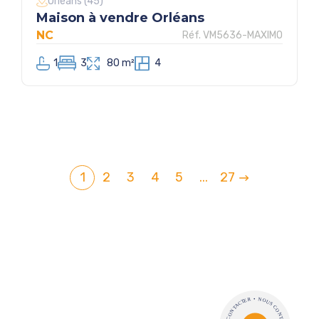
Orléans (45)
Maison à vendre Orléans
NC
Réf. VM5636-MAXIMO
1
3
80 m²
4
1
2
3
4
5
...
27