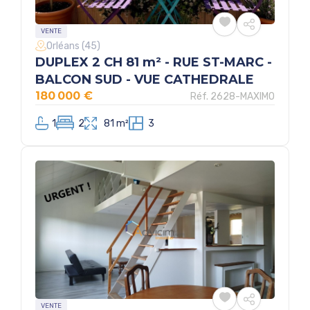
VENTE
Orléans (45)
DUPLEX 2 CH 81 m² - RUE ST-MARC -
BALCON SUD - VUE CATHEDRALE
180 000 €
Réf. 2628-MAXIMO
1
2
81 m²
3
VENTE