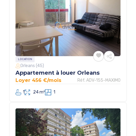
LOCATION
Orleans (45)
Appartement à louer Orleans
Loyer 456 €/mois
Réf. ADV-155-MAXIMO
1
24 m²
1