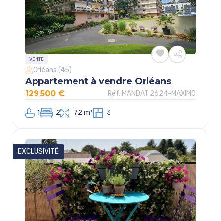
VENTE
Orléans (45)
Appartement à vendre Orléans
129 500 €
Réf. MANDAT 2624-MAXIMO
1
2
72 m²
3
EXCLUSIVITÉ