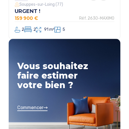
Souppes-sur-Loing (77)
URGENT !
159 900 €
Réf. 2630-MAXIMO
2
2
91 m²
5
Vous souhaitez
faire estimer
votre bien ?
Commencer