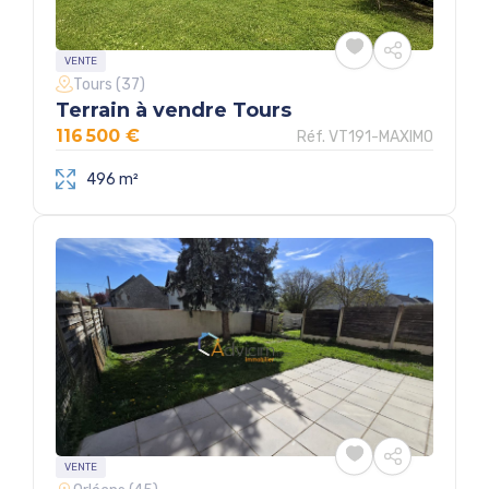
VENTE
Tours (37)
Terrain à vendre Tours
116 500 €
Réf. VT191-MAXIMO
496 m²
VENTE