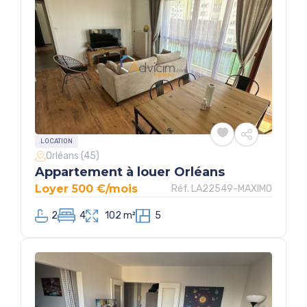
LOCATION
Orléans (45)
Appartement à louer Orléans
Loyer 500 €/mois
Réf. LA22549-MAXIMO
2
4
102 m²
5