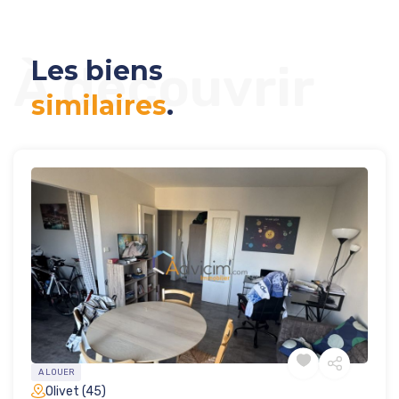
Les biens
À découvrir
similaires
.
A LOUER
Olivet (45)