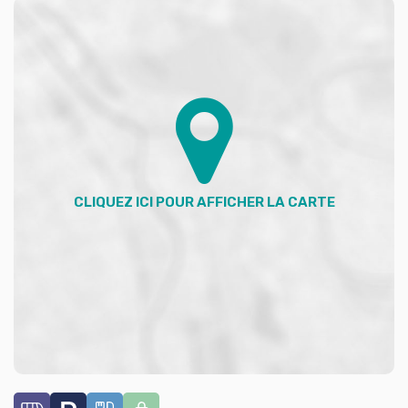
estimé des dépenses annuelles d'énergie pour un
usage standard, établi à partir des prix de l'énergie de
l'année 2015 : 1507.00 €. Date de réalisation du DPE :
11-03-2021. Les informations sur les risques auxquels
ce bien est exposé sont disponibles sur le site
Géorisques : georisques.gouv.fr.
Votre conseiller ADVICIM Réseau immobilier : Ilona
Ringuedé
Agent commercial (Entreprise individuelle)
Bien loué en colocation.
**
Loyer €395/mois
charges comprises
|
|
dont charges récupérables: €60/mois
Dépôt de garantie: €700
|
45100 Orléans
Surface habitable: 10m²