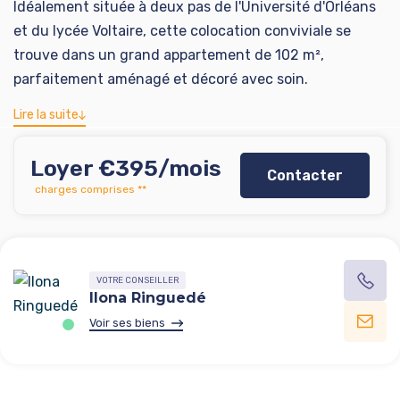
Idéalement située à deux pas de l'Université d'Orléans
et du lycée Voltaire, cette colocation conviviale se
trouve dans un grand appartement de 102 m²,
parfaitement aménagé et décoré avec soin.
L'appartement comprend 4 chambres au total, ainsi
Lire la suite
que de vastes espaces communs :
un grand séjour lumineux,
Loyer €395/mois
Contacter
une cuisine équipée (four, plaques, réfrigérateur,
charges comprises **
vaisselle…),
une salle d'eau moderne,
WC séparés,
un cellier avec lave-linge et sèche-linge.
VOTRE CONSEILLER
Chaque colocataire dispose d'un espace privé
Ilona Ringuedé
confortable dans un cadre calme et agréable, idéal
Voir ses biens
pour étudier ou télétravailler.
Les points forts :
Emplacement parfait pour étudiants et jeunes actifs