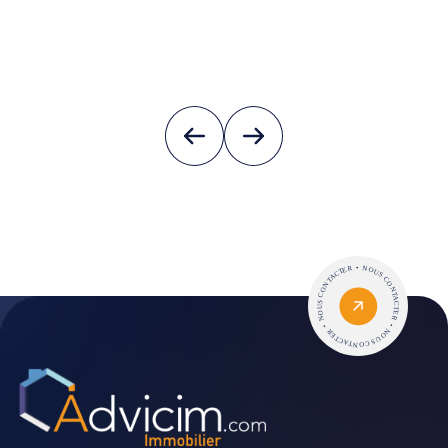
1
44m²
2