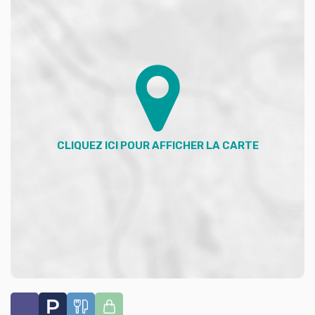
Contactez- moi dès maintenant pour organiser une
visite:
Votre conseiller ADVICIM Réseau immobilier : Filomena
ALVES
Tél. 0778807217
filomena.alves@advicim.com
Agent commercial (Entreprise individuelle)
RSAC 949 053 896
RCP Valide
https://www.advicim.com/agence/356806_/filomena-
alves.html
Honoraires à la charge du vendeur. Dans une
copropriété de 6 lots. Aucune procédure n'est en cours.