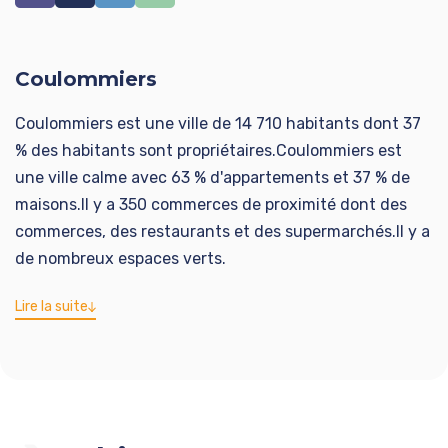
Classe énergie D, Classe climat B Montant moyen
estimé des dépenses annuelles d'énergie pour un
usage standard, établi à partir des prix de l'énergie de
Coulommiers
l'année 2021 : entre 1540.00 et 2130.00 €. Les
informations sur les risques auxquels ce bien est
Coulommiers est une ville de 14 710 habitants dont 37
exposé sont disponibles sur le site Géorisques :
% des habitants sont propriétaires.Coulommiers est
georisques.gouv.fr.
une ville calme avec 63 % d'appartements et 37 % de
maisons.Il y a 350 commerces de proximité dont des
Votre conseiller ADVICIM Réseau immobilier : Filomena
commerces, des restaurants et des supermarchés.Il y a
ALVES
de nombreux espaces verts.
Agent commercial (Entreprise individuelle)
RSAC 949053896
Lire la suite
RCP Valide