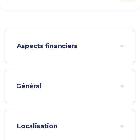
historique !
Disposition :
Aspects financiers
Niveau inférieur :
•? Entrée : 3,07 m²
•? Dégagement : 6,85 m²
•? Séjour lumineux : 40,54 m²
•? Cuisine aménagée et équipée (neuve) : 12,53 m²
Général
•? Petit bureau
•? Salle d'eau : 2,49 m²
•? WC séparés : 1,58 m²
Niveau supérieur :
Localisation
•? Chambre 1 : 10,79 m²
•? Chambre 2 : 9,48 m²