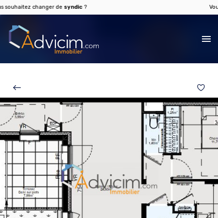
uhaitez changer de
syndic
?
Vous so