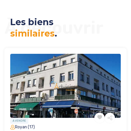
Les biens
À découvrir
similaires
.
A VENDRE
Royan (17)