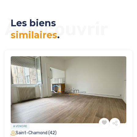
Les biens
À découvrir
similaires
.
A VENDRE
Saint-Chamond (42)