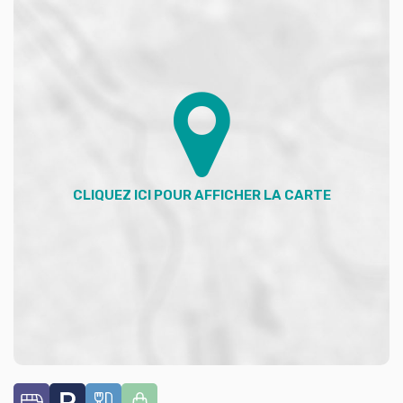
MARIOT
Agent commercial (Entreprise individuelle)
RSAC 902 598 648
RCP Valide