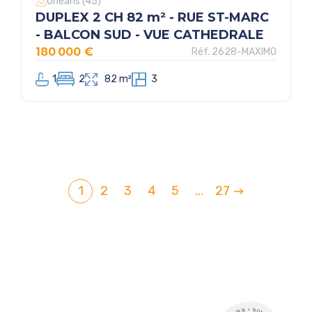
Orléans (45)
DUPLEX 2 CH 82 m² - RUE ST-MARC
- BALCON SUD - VUE CATHEDRALE
180 000 €
Réf. 2628-MAXIMO
1
2
82 m²
3
1
2
3
4
5
...
27