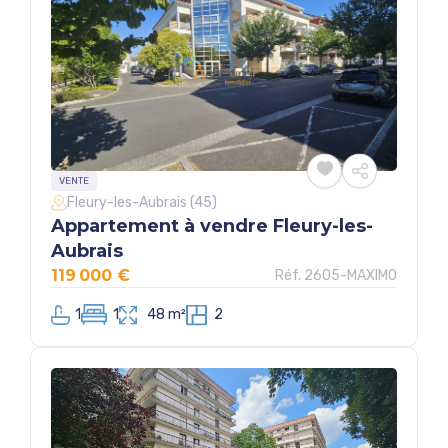
VENTE
Fleury-les-Aubrais (45)
Appartement à vendre Fleury-les-
Aubrais
119 000 €
Réf. 2605-MAXIMO
1
1
48 m²
2