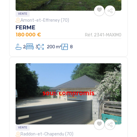
VENTE
Amont-et-Effreney (70)
FERME
180 000 €
Réf. 2341-MAXIMO
2
3
200 m²
8
VENTE
Raddon-et-Chapendu (70)