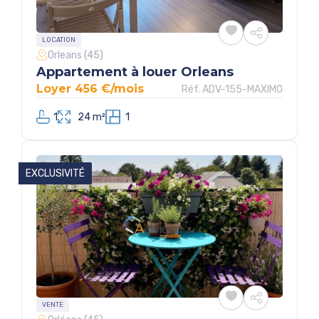
LOCATION
Orleans (45)
Appartement à louer Orleans
Loyer 456 €/mois
Réf. ADV-155-MAXIMO
1
24 m²
1
EXCLUSIVITÉ
VENTE