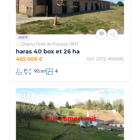
VENTE
Charny Orée de Puisaye (89)
haras 40 box et 26 ha
465 000 €
Réf. 2512-MAXIMO
1
90 m²
4