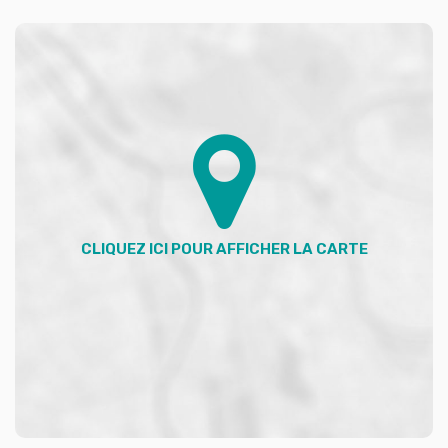
d'énergie pour un usage standard, établi à partir des
prix de l'énergie de l'année 2023 : entre 690.00 et
980.00 €. Les informations sur les risques auxquels ce
bien est exposé sont disponibles sur le site Géorisques :
georisques.gouv.fr.
Votre conseiller ADVICIM Réseau immobilier : Virginie
QUEINEC
Agent commercial (Entreprise individuelle)
RSAC 904 042 025
RCP Valide