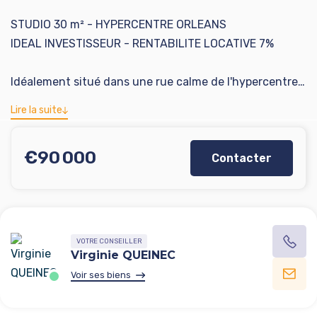
STUDIO 30 m² - HYPERCENTRE ORLEANS
IDEAL INVESTISSEUR - RENTABILITE LOCATIVE 7%
Idéalement situé dans une rue calme de l'hypercentre
orléanais à quelques minutes de la Place du Martroi,
Lire la suite
découvrez ce studio très lumineux de 30 m² situé au
1er étage sur 2 d'un petit immeuble qui sera ravalé en
€90 000
Contacter
2026 (travaux votés et payés). Une cave complète ce
bien.
Atouts supplémentaires :
- Petite copropriété de 6 lots (ravalement voté)
VOTRE CONSEILLER
- Cave
Virginie QUEINEC
- Local vélo
Voir ses biens
Informations complémentaires :