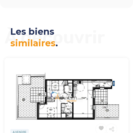
Les biens
À découvrir
similaires
.
A VENDRE