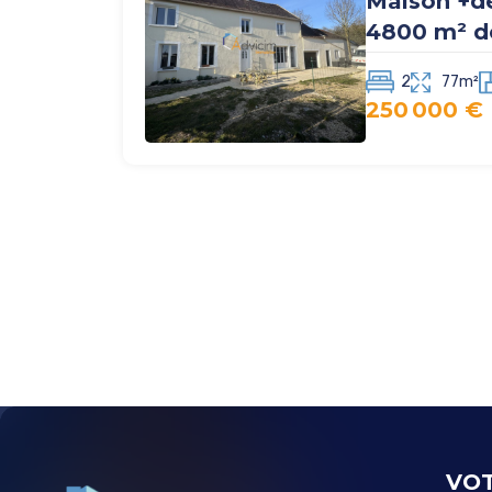
Maison +d
4800 m² de
2
77m²
250 000 €
VOT