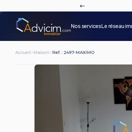
c
?
Plus de détails
Nos services
Le réseau im
Accueil
Maison
Ref. : 2497-MAXIMO