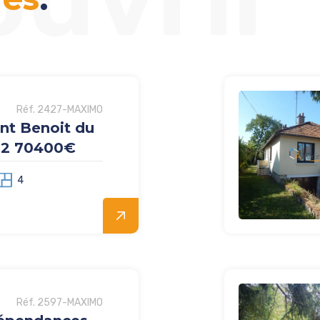
Réf. 2427-MAXIMO
nt Benoit du
m2 70400€
4
Réf. 2597-MAXIMO