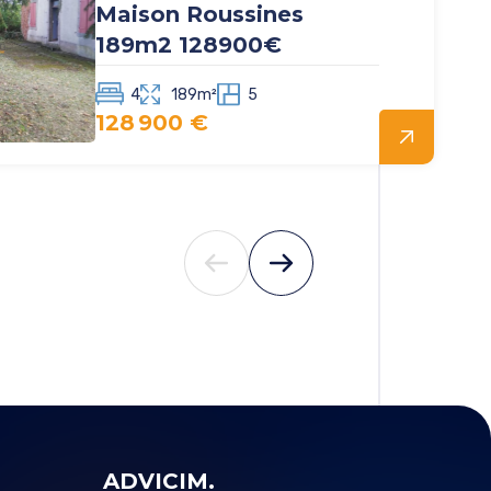
Maison Roussines
189m2 128900€
4
189m²
5
128 900 €
ADVICIM.