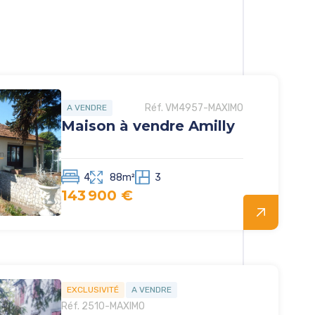
Réf. VM4957-MAXIMO
A VENDRE
Maison à vendre Amilly
4
88m²
3
143 900 €
EXCLUSIVITÉ
A VENDRE
Réf. 2510-MAXIMO