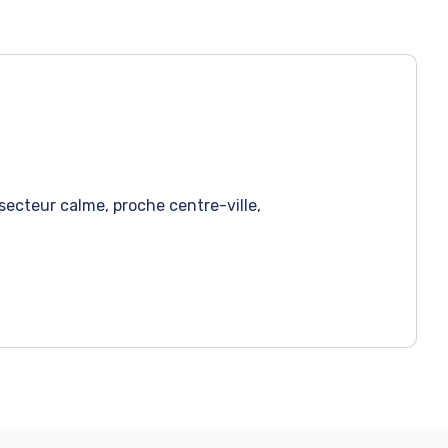
ecteur calme, proche centre-ville,
n en duplex situé au rez-de-chaussée et au
salle d'eau et un escalier menant à l'étage
hambres et une salle de bain.