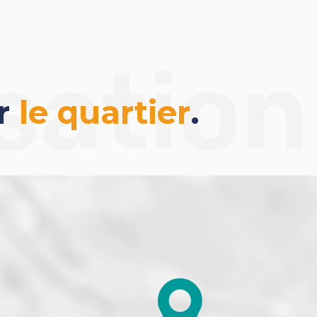
jardin, une cave, une place de parking et un garage
sation
ur
le quartier
.
ge standard, établi à partir des prix de l'énergie
. Les informations sur les risques auxquels ce bien
sques : georisques.gouv.fr.
 Thierry Tremblay