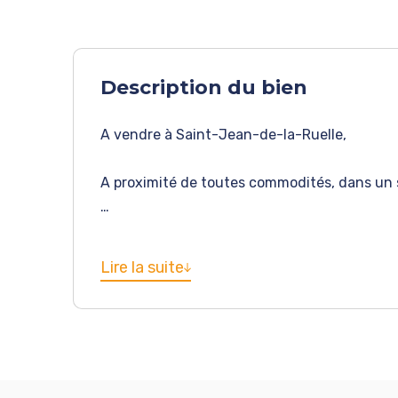
Description du bien
A vendre à Saint-Jean-de-la-Ruelle,
A proximité de toutes commodités, dans un s
Nous vous proposons à la vente cette maiso
premier étage elle comprends,
Lire la suite
Au RDC une cuisine aménagée, un salon, une 
supérieur.
Au 1er étage un palier desservant 2 belles c