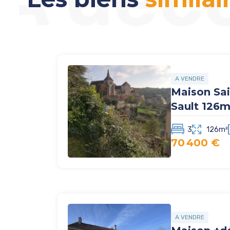
A VENDRE
Maison Sai
Sault 126
3
126m²
70 400 €
A VENDRE