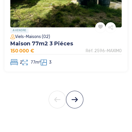
A VENDRE
Viels-Maisons (02)
Maison 77m2 3 Piéces
150 000 €
Réf. 2596-MAXIMO
2
77m²
3