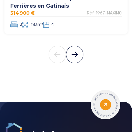
Ferrières en Gatinais
314 900 €
Réf. 1967-MAXIMO
3
183m²
4