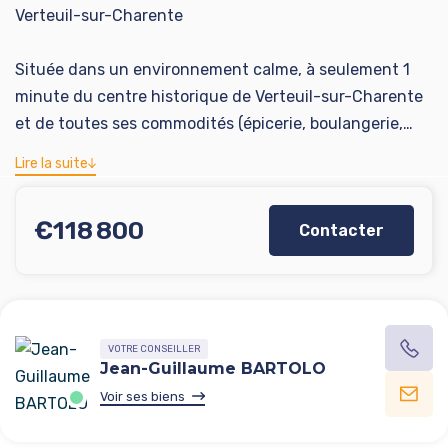
Verteuil-sur-Charente
Située dans un environnement calme, à seulement 1
minute du centre historique de Verteuil-sur-Charente
et de toutes ses commodités (épicerie, boulangerie,
boucherie, restaurants, coiffeur, médecin, école
Lire la suite
primaire, service postal), cette maison de plain-pied de
88 m², construite dans les années 80, offre un cadre de
€118 800
Contacter
vie pratique et agréable.
À 3 minutes de la N10, vous rejoignez Angoulême en 30
minutes et Ruffec en 5 minutes.
VOTRE CONSEILLER
Intérieur
Jean-Guillaume BARTOLO
Voir ses biens
- Entrée (2.5 m² avec placard) avec accès véranda (11
m²)