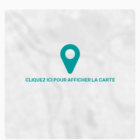
- Grande terrasse arrière (47 m²) donnant sur le jardin
- Cuisine d'été couverte (9.7 m²), attenante à la
terrasse ((ballon d'eau chaude neuf))
- Deux grands garages (19 m² et 22.5 m²),
stationnement + rangement
- Petite cave à vin (1.3 m²)
- Remise (6 m²)
Jardin arboré et clôturé (haie tout autours de la
propriété), sans vis-à-vis (vigne, pins, arbres fruitiers)
Possibilité de construction d'une piscine