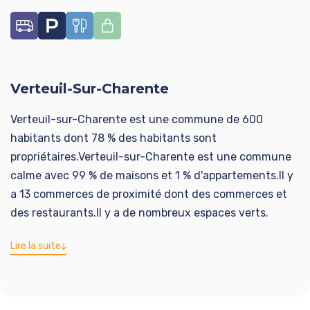
Informations complémentaires :
Assainissement individuel : fosse septique
Verteuil-Sur-Charente
Un rafraîchissement décoratif est à prévoir pour
révéler tout le potentiel de cette maison pleine
Verteuil-sur-Charente est une commune de 600
d'atouts.
habitants dont 78 % des habitants sont
propriétaires.Verteuil-sur-Charente est une commune
Honoraires à la charge du vendeur. Classe énergie E,
calme avec 99 % de maisons et 1 % d'appartements.Il y
Classe climat B Montant moyen estimé des dépenses
a 13 commerces de proximité dont des commerces et
annuelles d'énergie pour un usage standard, établi à
des restaurants.Il y a de nombreux espaces verts.
partir des prix de l'énergie de l'année 2021 : entre
1778.00 et 2406.00 €. Les informations sur les risques
Lire la suite
auxquels ce bien est exposé sont disponibles sur le site
Géorisques : georisques.gouv.fr.