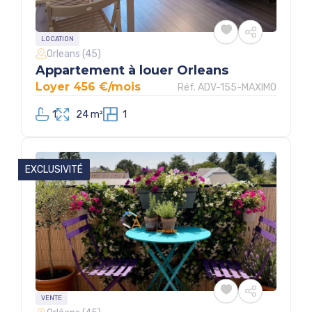
LOCATION
Orleans (45)
Appartement à louer Orleans
Loyer 456 €/mois
Réf. ADV-155-MAXIMO
1
24 m²
1
EXCLUSIVITÉ
VENTE