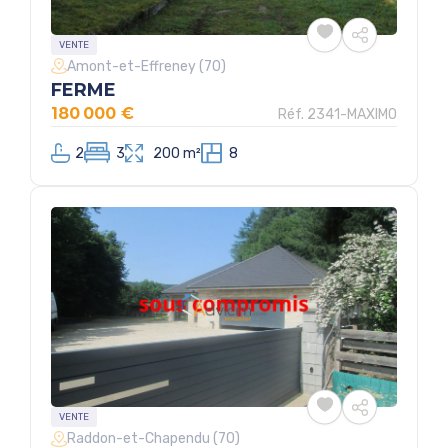
VENTE
Amont-et-Effreney (70)
FERME
180 000 €
Réf. 2341-MAXIMO
2
3
200 m²
8
VENTE
Raddon-et-Chapendu (70)