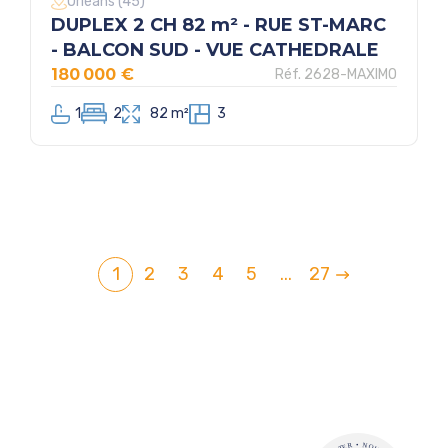
Orléans (45)
DUPLEX 2 CH 82 m² - RUE ST-MARC
- BALCON SUD - VUE CATHEDRALE
180 000 €
Réf. 2628-MAXIMO
1
2
82 m²
3
1
2
3
4
5
...
27