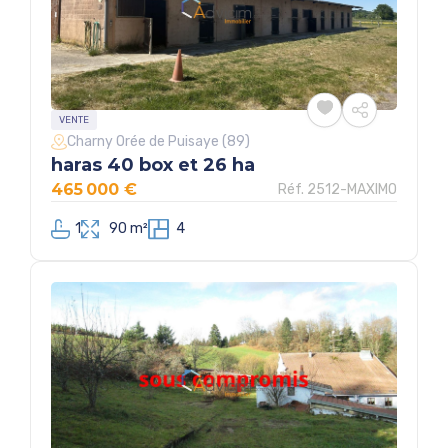
VENTE
Charny Orée de Puisaye (89)
haras 40 box et 26 ha
465 000 €
Réf. 2512-MAXIMO
1
90 m²
4