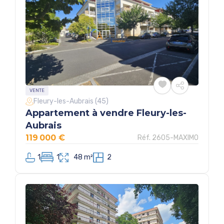
VENTE
Fleury-les-Aubrais (45)
Appartement à vendre Fleury-les-
Aubrais
119 000 €
Réf. 2605-MAXIMO
1
1
48 m²
2