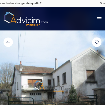
haitez changer de
syndic
?
Vous sou