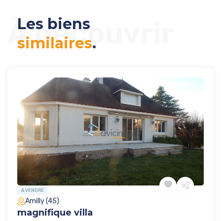
Les biens
À découvrir
similaires
.
A VENDRE
Amilly (45)
magnifique villa