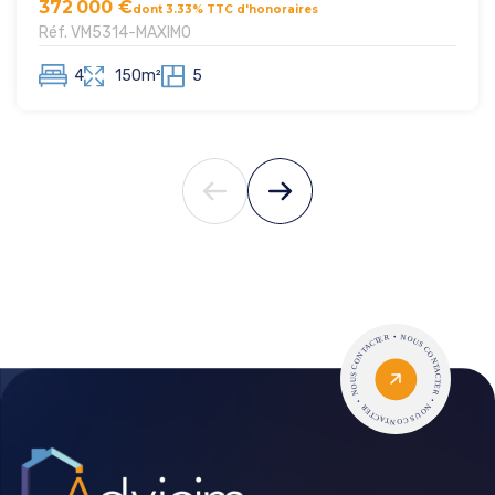
372 000 €
dont 3.33% TTC d'honoraires
Réf. VM5314-MAXIMO
4
150m²
5