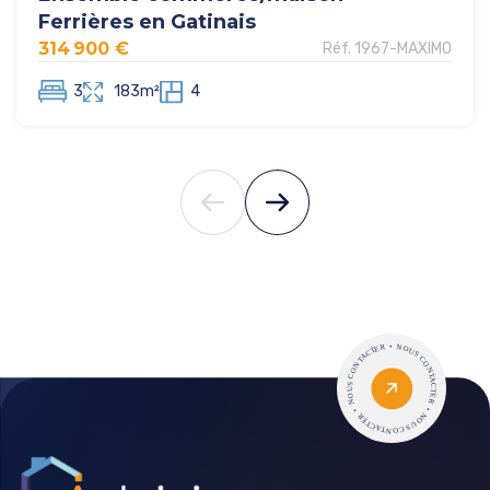
Ferrières en Gatinais
314 900 €
Réf. 1967-MAXIMO
3
183m²
4