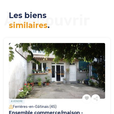
Les biens
À découvrir
similaires
.
A VENDRE
Ferrières-en-Gâtinais (45)
Ensemble commerce/maison -