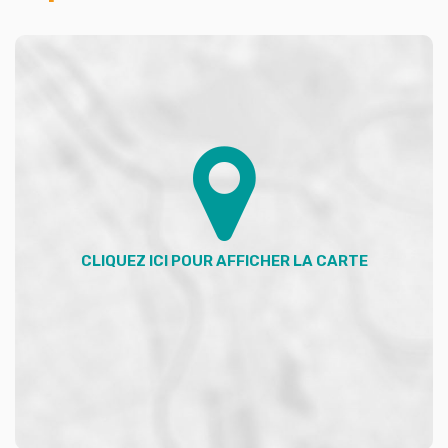
dégagement sous comble.
En complément vous bénéficiez d'un sous sol intégral
d'environ 55m2 et d'un jardin exposé plein sud.
Le chauffage de ville assure une température agréable
en toutes saisons, tandis que l'assainissement
conforme garantit une tranquillité d'esprit totale. Avec
ses 5 pièces cette maison est conçue pour s'adapter à
votre mode de vie, que vous soyez une famille en
quête d'espace ou un couple recherchant la sérénité.
Nous cherchons un investisseur ou un exploitant
profession libéral ou tout autre projet pour acheter
l'intégralité du lot qui lui aura la possibilité d'être divisé
.
Ou un investisseur voulant investir et cherchant une
très forte rentabilité sur chaque lot.