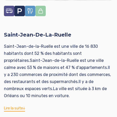
Rentabilité estimé entre 10% et 20% selon exploitation.
Honoraires à la charge du vendeur. Classe énergie D,
Classe climat D. Les informations sur les risques
Saint-Jean-De-La-Ruelle
auxquels ce bien est exposé sont disponibles sur le site
Géorisques : georisques.gouv.fr.
Saint-Jean-de-la-Ruelle est une ville de 16 830
habitants dont 52 % des habitants sont
Votre conseiller ADVICIM Réseau immobilier : Thierry
propriétaires.Saint-Jean-de-la-Ruelle est une ville
Tremblay
calme avec 53 % de maisons et 47 % d'appartements.Il
Agent commercial (Entreprise individuelle)
y a 230 commerces de proximité dont des commerces,
des restaurants et des supermarchés.Il y a de
nombreux espaces verts.La ville est située à 3 km de
Orléans ou 10 minutes en voiture.
Lire la suite