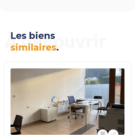
Les biens
À découvrir
similaires
.