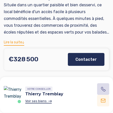
Située dans un quartier paisible et bien desservi, ce
local bénéficie d'un accès facile à plusieurs
commodités essentielles. À quelques minutes à pied,
vous trouverez des commerces de proximité, des
écoles réputées et des espaces verts pour vos balades
quotidiennes. Les transports en commun sont
Lire la suite
également à proximité, facilitant vos déplacements
quotidiens. Accès rapide Tangentielle et autoroute
€328 500
Contacter
Venez découvrir ce fabuleux local traversant Nord/Sud
entièrement refais et offrant de multiples possibilités
et d'aménagement et d'exploitation
D'une surface de 63 m2 et sa hauteur sous plafond de
3.1m il saura vous séduire par son authenticité et sa
VOTRE CONSEILLER
rénovation effectuer avec soin et goût.
Thierry Tremblay
Cet endroit est idéal pour un investisseur cherchant
Voir ses biens
une belle rentabilité :