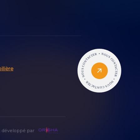
ilière
 développé par