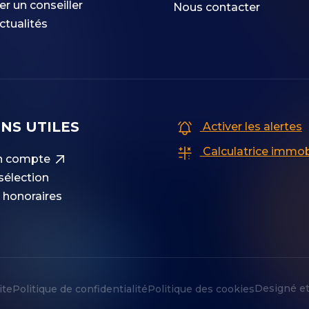
er un conseiller
Nous contacter
ctualités
ENS UTILES
Activer les alertes
Calculatrice immob
 compte
sélection
 honoraires
Designé et
ite
Politique de confidentialité
Politique des cookies