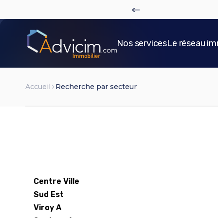
c
?
Plus de détails
Nos services
Le réseau im
Accueil
Recherche par secteur
Centre Ville
Sud Est
Viroy A