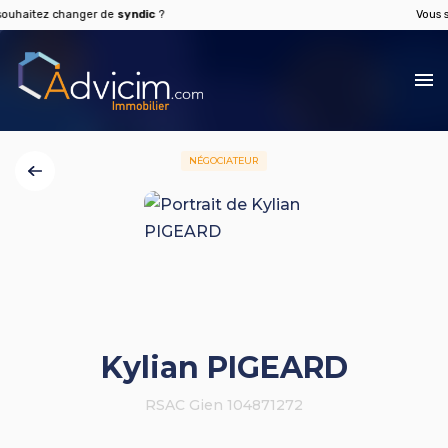
aitez changer de
syndic
?
Vous souh
NÉGOCIATEUR
Kylian PIGEARD
RSAC Gien 104871272