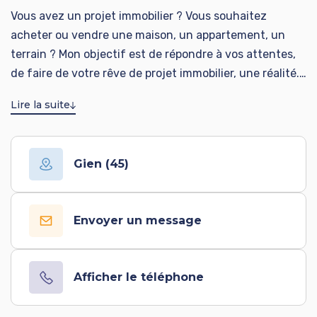
Vous avez un projet immobilier ? Vous souhaitez
acheter ou vendre une maison, un appartement, un
terrain ? Mon objectif est de répondre à vos attentes,
de faire de votre rêve de projet immobilier, une réalité.
C'est pourquoi l'accompagnement d'un professionnel
Lire la suite
est la garantie d'un projet abouti et réussi. Je serai
votre interlocuteur privilégié tout au long de votre
projet, jusqu'à la signature chez le notaire. Grâce au
Gien (45)
réseau Advicim, votre bien sera largement diffusé sur
de nombreuses plateformes professionnelles afin de lui
donner la meilleure visibilité possible. Contactez moi !
Envoyer un message
Afficher le téléphone