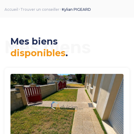
Accueil
Trouver un conseiller
Kylian PIGEARD
Mes biens
Mes biens
disponibles
.