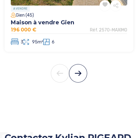
A VENDRE
Gien (45)
Maison à vendre Gien
196 000 €
Réf. 2570-MAXIMO
3
95m²
6
Contactez Kylian PIGEARD,