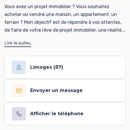
Vous avez un projet immobilier ? Vous souhaitez
acheter ou vendre une maison, un appartement, un
terrain ? Mon objectif est de répondre à vos attentes,
de faire de votre rêve de projet immobilier, une réalité.
C'est pourquoi l'accompagnement d'un professionnel
Lire la suite
est la garantie d'un projet abouti et réussi. Je serai
votre interlocuteur privilégié tout au long de votre
projet, jusqu'à la signature chez le notaire. Grâce au
Limoges (87)
réseau Advicim, votre bien sera largement diffusé sur
de nombreuses plateformes professionnelles afin de lui
donner la meilleure visibilité possible. Contactez moi !
Envoyer un message
Afficher le téléphone